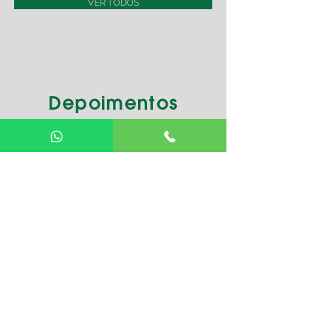
VER TODOS
Depoimentos
Como arquitetos que assinaram diversos projetos
arquitetônicos em Uberaba e no estado, não
tínhamos como não deixar aqui registrado, da
importância da Esteio em nossa trajetória. Parabéns!
Leonardo Rocha